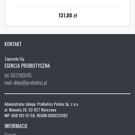
131,00
zł
KONTAKT
Zaprosiła Cię
ESENCJA PROBIOTYCZNA
tel. 662180045
mail: sklep@probiotisc.pl
Administrator sklepu: ProBiotics Polska Sp. z o.o.
ul. Menueta 26, 02-827 Warszawa
NIP: 668-192-97-56, REGON 0000325182
INFORMACJE
Cennik