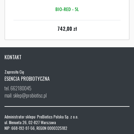
BIO-RED - 5L
742,00
zł
KONTAKT
Zaprosiła Cię
ESENCJA PROBIOTYCZNA
tel. 662180045
mail: sklep@probiotisc.pl
Administrator sklepu: ProBiotics Polska Sp. z o.o.
ul. Menueta 26, 02-827 Warszawa
NIP: 668-192-97-56, REGON 0000325182