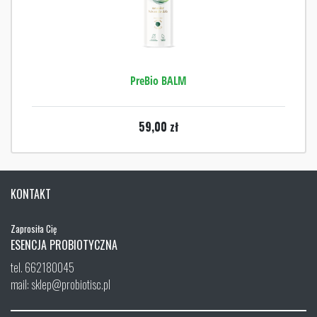
PreBio BALM
59,00
zł
KONTAKT
Zaprosiła Cię
ESENCJA PROBIOTYCZNA
tel. 662180045
mail: sklep@probiotisc.pl