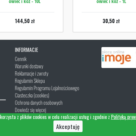
owiec i kóz - 10L
owiec i kóz - 1L
144,50
zł
30,50
zł
INFORMACJE
Cennik
Warunki dostawy
Reklamacje i zwroty
Regulamin Sklepu
Regulamin Programu Lojalnościowego
Ciasteczka (cookies)
Ochrona danych osobowych
Dowiedz się więcej
korzysta z plików cookies w celu realizacji usług i zgodnie z
Polityką pryw
Kontakt
Akceptuję