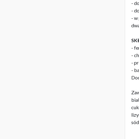
- d
- d
- w
dwa
SK
- f
- c
- p
- b
Dod
Zaw
bia
cuk
liz
sód