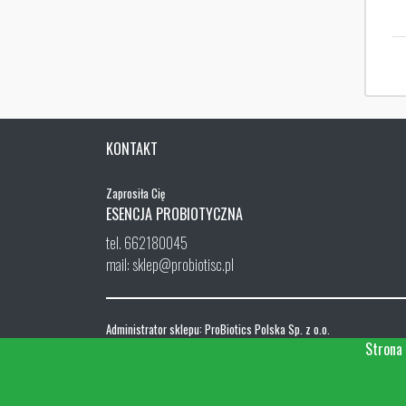
KONTAKT
Zaprosiła Cię
ESENCJA PROBIOTYCZNA
tel. 662180045
mail: sklep@probiotisc.pl
Administrator sklepu: ProBiotics Polska Sp. z o.o.
ul. Menueta 26, 02-827 Warszawa
Strona 
NIP: 668-192-97-56, REGON 0000325182