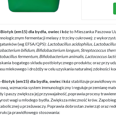
Biotyk (em15) dla bydła, owiec i kóz
to Mieszanka Paszowa Uzu
hnologicznym fermentacji melasy z trzciny cukrowej: z wykorzy
gatunków (wg EFSA/QPS):
Lactobacillus acidophilus, Lactobacillu
obacterium bifidum, Bifidobacterium longum, Streptococcus thermo
tobacillus fermentum, Bifidobacterium animalis, Lactococcus lactis 
skania bogatego składu postbiotycznego produktu; oraz przy udzia
su mlekowego i drożdży w celu uzyskania naturalnej zdolności ko
-Biotyk (em15) dla bydła, owiec i kóz
stabilizuje prawidłowy m
zową, wzmacnia system immunologiczny i reguluje przemianę mate
y i paszy zwiększa jej przyswajalność, poprawia procesy trawie
yrost wagi u młodego bydła. Zwiększa mleczność krów. Zapobieg
abolicznej u przeżuwaczy. Poprawia dobrostan zwierząt oraz red
trukcja prawidłowego stosowania: