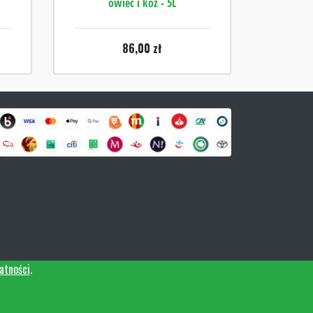
owiec i kóz - 5L
86,00
zł
atności
.