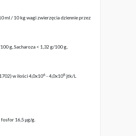
0 ml / 10 kg wagi zwierzęcia dziennie przez
100 g, Sacharoza < 1,32 g/100 g,
6
8
02) w ilości 4,0x10
- 4,0x10
jtk/L
fosfor 16,5 µg/g.