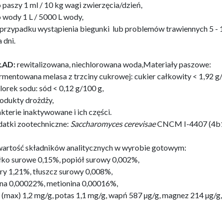
o paszy 1 ml / 10 kg wagi zwierzęcia/dzień,
o wody 1 L / 5000 L wody,
 przypadku wystąpienia biegunki lub problemów trawiennych 5 - 1
 dni.
ŁAD:
rewitalizowana, niechlorowana woda,Materiały paszowe:
ermentowana melasa z trzciny cukrowej: cukier całkowity < 1,92 g/
hlorek sodu: sód < 0,12 g/100 g,
rodukty drożdży,
akterie inaktywowane i ich części.
atki zootechniczne:
Saccharomyces cerevisae
CNCM I-4407 (4b17
artość składników analitycznych w wyrobie gotowym:
łko surowe 0,15%, popiół surowy 0,002%,
ry 1,21%, tłuszcz surowy 0,008%,
yna 0,00022%, metionina 0,00016%,
 (max) 1,2 mg/g, potas 1,1 mg/g, wapń 587 µg/g, magnez 214 µg/g, 