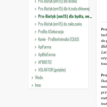
Pro-Biotyk (em15) dla drobiu
Pro-Biotyk (em15) dla trzody chlewnej
Pro-Biotyk (em15) dla bydła, owiec i kóz
Pro-Biotyk (em15) do zakiszania
Pro
ProBio ASekuracja
tec
Konie - ProBioAnimalia EQUUS
do 
ApiFarma
Bid
Lac
ApiBioFarma
uzy
APIBIOTIC
kwa
VOLANTOR (gołębie)
Pro
Woda
ślu
Inne
wod
prz
met
Ins