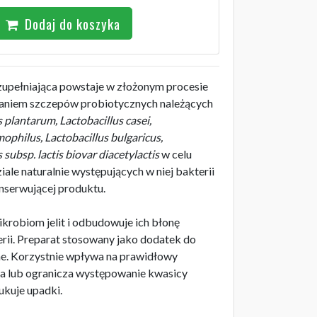
Dodaj do koszyka
pełniająca powstaje w złożonym procesie
staniem szczepów probiotycznych należących
s plantarum, Lactobacillus casei,
philus, Lactobacillus bulgaricus,
subsp. lactis biovar diacetylactis
w celu
le naturalnie występujących w niej bakterii
nserwującej produktu.
ikrobiom jelit i odbudowuje ich błonę
rii. Preparat stosowany jako dodatek do
nne. Korzystnie wpływa na prawidłowy
a lub ogranicza występowanie kwasicy
ukuje upadki.